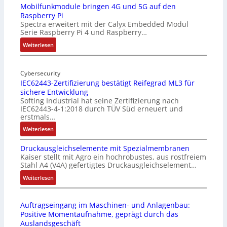
-
Mobilfunkmodule bringen 4G und 5G auf den
Raspberry Pi
Z
Spectra erweitert mit der Calyx Embedded Modul
o
Serie Raspberry Pi 4 und Raspberry…
l
l
:
Weiterlesen
-
M
I
o
n
Cybersecurity
b
IEC62443-Zertifizierung bestätigt Reifegrad ML3 für
d
i
sichere Entwicklung
u
l
Softing Industrial hat seine Zertifizierung nach
s
f
IEC62443-4-1:2018 durch TÜV Süd erneuert und
t
u
erstmals…
r
n
:
Weiterlesen
i
k
I
e
m
Druckausgleichselemente mit Spezialmembranen
E
-
o
Kaiser stellt mit Agro ein hochrobustes, aus rostfreiem
C
P
d
Stahl A4 (V4A) gefertigtes Druckausgleichselement…
6
C
u
2
:
Weiterlesen
l
l
4
D
ä
e
4
r
s
b
Auftragseingang im Maschinen- und Anlagenbau:
3
u
s
r
Positive Momentaufnahme, geprägt durch das
-
c
t
i
Auslandsgeschäft
Z
k
s