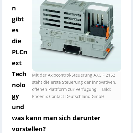
n
gibt
es
die
PLCn
ext
Tech
Mit der Axiocontrol-Steuerung AXC F 2152
steht die erste Steuerung der innovativen,
nolo
offenen Plattform zur Verfügung.
–
Bild:
gy
Phoenix Contact Deutschland GmbH
und
was kann man sich darunter
vorstellen?