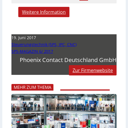
Weitere Information
19. Juni 2017
Steuerungstechnik (SPS, IPC, CNC)
SPS-MAGAZIN 6/ 2017
Phoenix Contact Deutschland GmbH
Zur Firmenwebsite
MEHR ZUM THEMA