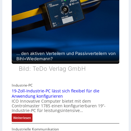
… den aktiven Verteilern und Passivverteilern von
Bihl+Wiedemann?
Bild: TeDo Verlag GmbH
Industrie-PC
19-Zoll-Industrie-PC lässt sich flexibel für die
Anwendung konfigurieren
ICO Innovative Computer bietet mit dem
Controlmaster 1785 einen konfigurierbaren 19“-
Industrie-PC für leistungsintensive…
:
Weiterlesen
1
9
Industrielle Kommunikation