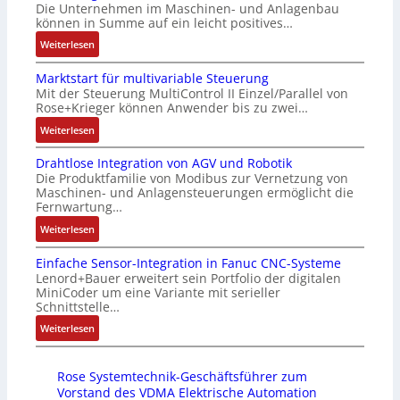
n
Die Unternehmen im Maschinen- und Anlagenbau
e
a
i
g
können in Summe auf ein leicht positives…
r
u
c
e
:
Weiterlesen
t
s
h
n
A
i
g
f
4
Marktstart für multivariable Steuerung
u
f
l
l
G
Mit der Steuerung MultiControl II Einzel/Parallel von
f
i
e
e
u
Rose+Krieger können Anwender bis zu zwei…
t
z
i
x
n
r
:
Weiterlesen
i
c
i
d
a
M
e
h
b
5
Drahtlose Integration von AGV und Robotik
g
a
r
s
e
G
Die Produktfamilie von Modibus zur Vernetzung von
s
r
u
e
l
a
Maschinen- und Anlagensteuerungen ermöglicht die
e
k
n
l
f
u
Fernwartung…
i
t
g
e
ü
f
:
Weiterlesen
n
s
b
m
r
d
D
g
t
e
e
d
e
Einfache Sensor-Integration in Fanuc CNC-Systeme
r
a
a
s
n
i
n
Lenord+Bauer erweitert sein Portfolio der digitalen
a
n
r
t
t
e
R
MiniCoder um eine Variante mit serieller
h
g
t
ä
e
A
Schnittstelle…
a
t
i
f
t
m
n
s
:
Weiterlesen
l
m
ü
i
i
w
p
E
o
M
r
g
t
e
b
i
s
a
m
t
S
n
e
Rose Systemtechnik-Geschäftsführer zum
n
e
s
u
R
p
d
r
Vorstand des VDMA Elektrische Automation
f
I
c